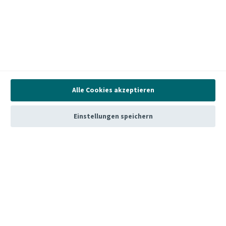
eigenen Cookies und Cookies von Drittanbietern für
folgende Zwecke:
Um die Funktionalität der Website zu unterstützen
Um statistische Analysen Ihrer Nutzung der Website
durchzuführen, die wir zur Verbesserung Ihres
Nutzungserlebnisses verwenden
Mehr Erfahren
Akzeptieren
Alle Cookies akzeptieren
Einstellungen
Einstellungen speichern