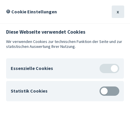
Suche
Hilfe
🍪 Cookie Einstellungen
x
Diese Webseite verwendet Cookies
Wir verwenden Cookies zur technischen Funktion der Seite und zur
statistischen Auswertung Ihrer Nutzung.
Suche
Hilfe
Übersicht
Über STARK
Team
Essenzielle Cookies
In­for­ma­tio­nen über das
Team
Für den Betrieb der Website erforderlich.
Statistik Cookies
ak­tua­li­siert am 31.01.24
von Dr. Mo­ni­ka Uem­
Anonyme Nutzungsanalyse mit Matomo.
ming­haus
All­ge­mei­ne Päd­ago­gik und Bil­dungs­for­
schung, LMU Mün­chen
matomo_pk_id