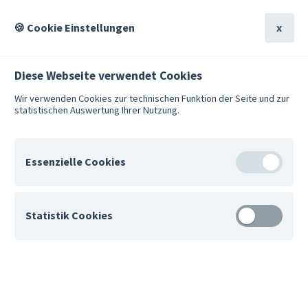
Suche
Hilfe
🍪 Cookie Einstellungen
x
Diese Webseite verwendet Cookies
Wir verwenden Cookies zur technischen Funktion der Seite und zur
statistischen Auswertung Ihrer Nutzung.
Suche
Hilfe
Übersicht
Für Paare & Eltern
Essenzielle Cookies
Trennung rechtlich durchdenken
Gerichtliche & außergerichtliche Konfliktlösungen
Für den Betrieb der Website erforderlich.
Scheidung und Scheidungsverfahren
Statistik Cookies
Schei­dung und Schei­
Anonyme Nutzungsanalyse mit Matomo.
dungs­ver­fah­ren
matomo_pk_id
ak­tua­li­siert am 31.01.24
von Ofe­lia Sa­fa­ri­an, Lea