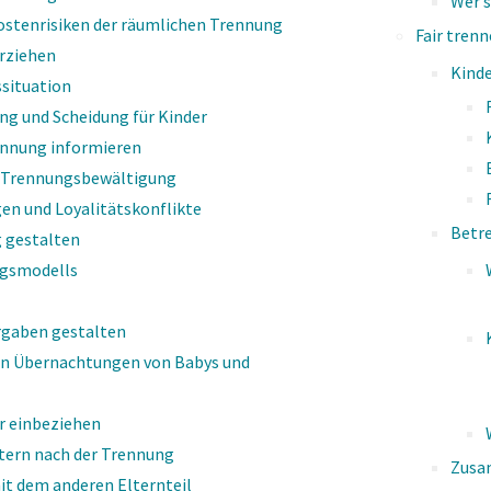
Wer s
mit dem The­ma Kom­mu­ni­ka­ti­on
ostenrisiken der räumlichen Trennung
Fair tren
nn­tes­ten sind ver­mut­lich Paul
rziehen
Kinde
 Bei­de ha­ben
Grund­sät­ze
ssituation
i­ka­ti­on
er­klä­ren. Die zwei
ng und Scheidung für Kinder
ennung informieren
r Trennungsbewältigung
en und Loyalitätskonflikte
Betr
 gestalten
ngsmodells
rgaben gestalten
on Übernachtungen von Babys und
2
r einbeziehen
tern nach der Trennung
Zusa
­zie­ren
Je­de Kom­mu­ni­ka­t
t dem anderen Elternteil