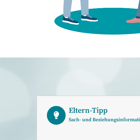
El­tern-Tipp
Sach- und Be­zie­hungs­in­for­ma­t