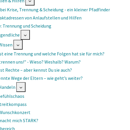
llen & Hilfen
 ei­ne
 bei Krise, Trennung & Scheidung - ein kleiner Pfadfinder
ktadressen von Anlaufstellen und Hilfen
e: Trennung und Scheidung
Typ
ugendliche
Permanenter Cookie
Wissen
st eine Trennung und welche Folgen hat sie für mich?
Session Cookie
trennen uns!" - Wieso? Weshalb? Warum?
st Rechte – aber kennst Du sie auch?
lungen speichern
nnte Wege der Eltern – wie geht’s weiter?
Handeln
Gefühlschaos
Streitkompass
Ohr
 Wunschkonzert
macht mich STARK?
bereich