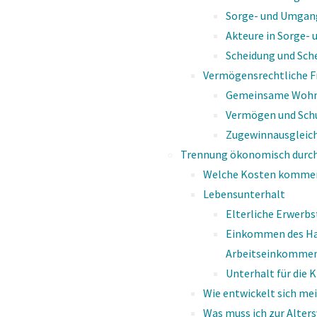
Sorge- und Umgang
Akteure in Sorge-
Scheidung und Sch
Vermögensrechtliche F
Gemeinsame Wohn
Wie kann die Kommuni
Vermögen und Sch
Zugewinnausgleich
Trennung ökonomisch durc
Welche Kosten kommen
Lebensunterhalt
Elterliche Erwerbs
Einkommen des Hau
Arbeitseinkomme
Unterhalt für die 
Grund­la­gen der Kom­mu­ni
Wie entwickelt sich m
Was muss ich zur Alter