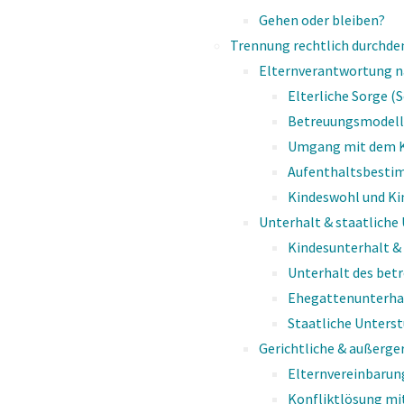
Gehen oder bleiben?
Trennung rechtlich durchd
Elternverantwortung n
Elterliche Sorge (
Betreuungsmodell
Umgang mit dem 
Was er­war­tet Sie auf die­ser Se
Aufenthaltsbesti
Hier fin­den Sie Ant­wor­ten auf die fol­
Kindeswohl und Ki
Unterhalt & staatliche
Wie kann die Kommunikation gelingen?
Kindesunterhalt &
Unterhalt des betr
Welche Gesprächsregeln können helfen?
Ehegattenunterha
Staatliche Unters
Gerichtliche & außerge
Elternvereinbaru
Konfliktlösung mit