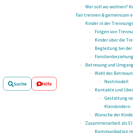
Vie­le Ex­per­tin­nen und Ex­per­ten ha­ben sich 
Wer soll wo wohnen? K
und Ver­stän­di­gung be­schäf­tigt. Zwei der be­ka
Fair trennen & gemeinsam e
Watz­la­wick und Frie­de­mann Schulz von Thun.
Kinder in der Trennung
auf­ge­stellt, wel­che die
mensch­li­che Kom­mu­n
Folgen von Trennu
wich­tigs­ten sind die fol­gen­den:
Kinder über die Tr
Begleitung bei de
Familienbeziehung
Betreuung und Umgang
Wahl des Betreuu
Nestmodell
Suche
Hilfe
Kontakte und Übe
Gestaltung v
Kleinkindern
1
Wünsche der Kinde
Zusammenarbeit als El
Man kann nicht nicht kom­mu­ni
Kommunikation mi