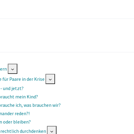
tern
Trennung
e für Paare in der Krise
 - und jetzt?
raucht mein Kind?
rauche ich, was brauchen wir?
nander reden?!
o­gie,
 oder bleiben?
rechtlich durchdenken