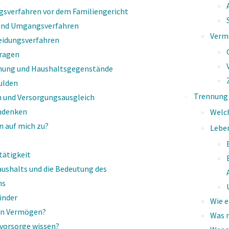
sverfahren vor dem Familiengericht
 und Umgangsverfahren
Verm
eidungsverfahren
ragen
ung und Haushaltsgegenstände
kation gelingen?
ulden
Trennung
 und Versorgungsausgleich
hdenken
Welc
 auf mich zu?
Lebe
tätigkeit
shalts und die Bedeutung des
ns
Kinder
Wie e
­ka­ti­on
ein Vermögen?
Was m
svorsorge wissen?