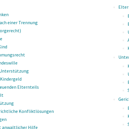
Elte
enken
ach einer Trennung
Sorgerecht)
e
Kind
i­te?
mmungsrecht
Unter
gen­den Fra­gen:
ndeswille
 Unterstützung
 Kindergeld
euenden Elternteils
lt
Geric
tützung
richtliche Konfliktlösungen
ngen
 anwaltlicher Hilfe