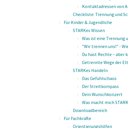
Kontaktadressen von An
Checkliste: Trennung und S
Anonyme Nutz
Für Kinder & Jugendliche
Name
STARKes Wissen
Was ist eine Trennung u
matomo_pk_id
"Wir trennen uns!" - 
"Sach-Ohr" und "Be­zie­h
Du hast Rechte – aber k
matomo_pk_sess
Getrennte Wege der Elte
Der oder die Zu­hö­ren­de kann ei­ne Nach­richt
STARKes Handeln
mit dem
„Be­zie­hungs-Ohr“
hö­ren, d. h. er o
Alle Cookies ak
Das Gefühlschaos
lem die
In­halt­sa­spek­te
oder die
Be­zie­hungs­
Der Streitkompass
Häu­fig hört man nur die Aspek­te ei­ner Nach­ri
Dein Wunschkonzert
ders emp­fäng­lich ist.
Was macht mich STARK
Downloadbereich
Für Fachkräfte
Orientierungshilfen