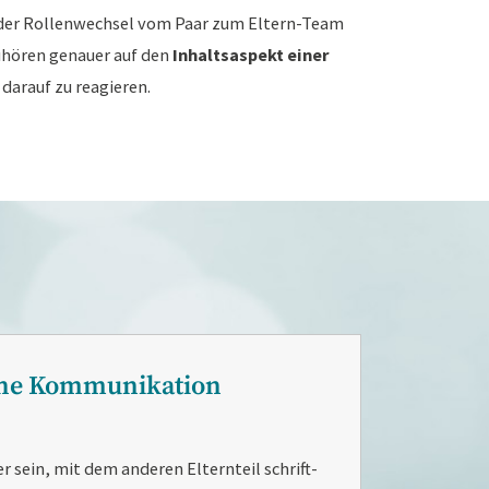
der Rol­len­wech­sel vom Paar zum El­tern-Team
­hö­ren ge­nau­er auf den
In­halt­sa­spekt ei­ner
dar­auf zu rea­gie­ren.
che Kom­mu­ni­ka­ti­on
 sein, mit dem an­de­ren El­tern­teil schrift­