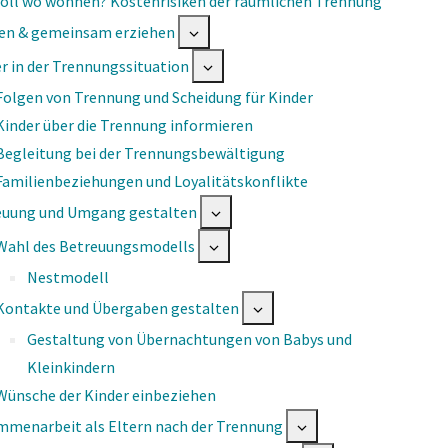
oll wo wohnen? Kostenrisiken der räumlichen Trennung
nen & gemeinsam erziehen
r in der Trennungssituation
Folgen von Trennung und Scheidung für Kinder
Kinder über die Trennung informieren
Begleitung bei der Trennungsbewältigung
Familienbeziehungen und Loyalitätskonflikte
euung und Umgang gestalten
Wahl des Betreuungsmodells
Nestmodell
Kontakte und Übergaben gestalten
Gestaltung von Übernachtungen von Babys und
Kleinkindern
Wünsche der Kinder einbeziehen
mmenarbeit als Eltern nach der Trennung
i­on hat einen In­halts- und einen