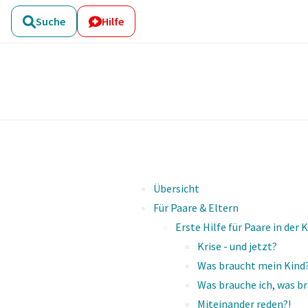
Suche
Hilfe
Übersicht
Für Paare & Eltern
Fair trenn
Kommunikation mit dem anderen Elternteil
Übersicht
Für Paare & Eltern
Kom­mu­ni­ka­ti­on mit d
Erste Hilfe für Paare in der K
Krise - und jetzt?
Was braucht mein Kind
geprüft am 12.05.2026
von Dr. Ul­ri­ke Lu
Was brauche ich, was b
Lud­wig-Ma­xi­mi­lians-Uni­ver­si­tät Mün­chen
Miteinander reden?!