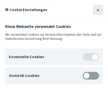
Suche
Hilfe
🍪 Cookie Einstellungen
x
Diese Webseite verwendet Cookies
Wir verwenden Cookies zur technischen Funktion der Seite und zur
statistischen Auswertung Ihrer Nutzung.
Suche
Hilfe
Übersicht
Für Fachkräfte
Marketingmaterial
Essenzielle Cookies
Mar­ke­ting­ma­te­ri­al für die
Wei­ter­emp­feh­lung von
Für den Betrieb der Website erforderlich.
Statistik Cookies
STARK
Anonyme Nutzungsanalyse mit Matomo.
matomo_pk_id
ak­tua­li­siert am 05.05.26
von Ste­fa­nie Am­berg