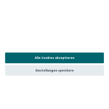
Diese Webseite verwendet Cookies
Wir erfassen Informationen über Sie und verwenden unsere
eigenen Cookies und Cookies von Drittanbietern für
folgende Zwecke:
Um die Funktionalität der Website zu unterstützen
Um statistische Analysen Ihrer Nutzung der Website
durchzuführen, die wir zur Verbesserung Ihres
Nutzungserlebnisses verwenden
Mehr Erfahren
Akzeptieren
Alle Cookies akzeptieren
Einstellungen
Einstellungen speichern