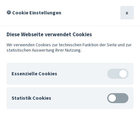
Suche
Hilfe
🍪 Cookie Einstellungen
x
Diese Webseite verwendet Cookies
Wir verwenden Cookies zur technischen Funktion der Seite und zur
statistischen Auswertung Ihrer Nutzung.
Suche
Hilfe
Zurück
Weit
Essenzielle Cookies
Sie wol­len am On­li­ne-Trai­
Für den Betrieb der Website erforderlich.
Statistik Cookies
ning für Paare teil­neh­men?
Anonyme Nutzungsanalyse mit Matomo.
Finden Sie heraus, wie Sie Ihre Partnerschaft stärken
matomo_pk_id