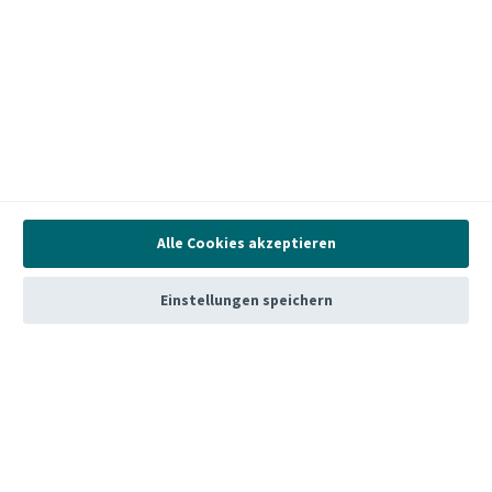
Diese Webseite verwendet Cookies
Wir erfassen Informationen über Sie und verwenden unsere
eigenen Cookies und Cookies von Drittanbietern für
folgende Zwecke:
Um die Funktionalität der Website zu unterstützen
Um statistische Analysen Ihrer Nutzung der Website
durchzuführen, die wir zur Verbesserung Ihres
Nutzungserlebnisses verwenden
Mehr Erfahren
Akzeptieren
Alle Cookies akzeptieren
Einstellungen
Einstellungen speichern